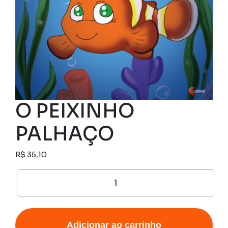
O PEIXINHO
PALHAÇO
R$
35,10
O
PEIXINHO
PALHAÇO
quantidade
Adicionar ao carrinho