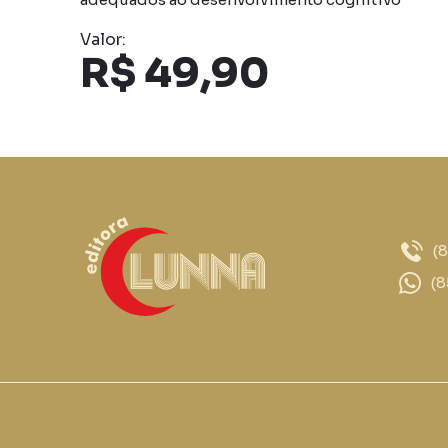
Valor:
R$ 49,90
(
(8