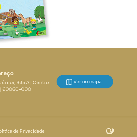
ereço
Ver no mapa
Júnior, 935 A | Centro
E | 60060-000
lítica de Privacidade