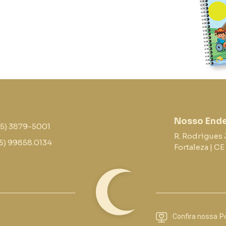
Nosso End
85) 3879-5001
R. Rodrigues 
5) 99858.0134
Fortaleza | C
Po
Confira nossa