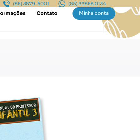
(85) 3879-5001
(85) 99858.0134
Formações
Contato
Minha conta